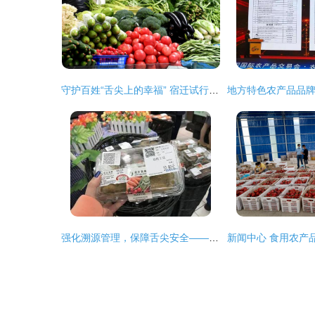
守护百姓“舌尖上的幸福” 宿迁试行食用农产品合格证制度
强化溯源管理，保障舌尖安全——市场监管总局拟规定食用农产品无溯源凭证不得上市销售