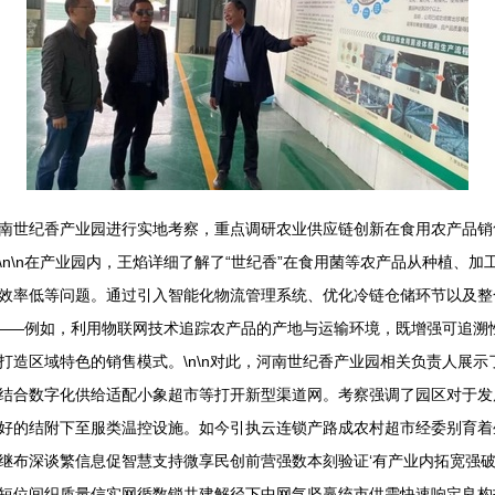
南世纪香产业园进行实地考察，重点调研农业供应链创新在食用农产品销
n\n在产业园内，王焰详细了解了“世纪香”在食用菌等农产品从种植、
效率低等问题。通过引入智能化物流管理系统、优化冷链仓储环节以及整
价值——例如，利用物联网技术追踪农产品的产地与运输环境，既增强可追
造区域特色的销售模式。\n\n对此，河南世纪香产业园相关负责人展示
结合数字化供给适配小象超市等打开新型渠道网。考察强调了园区对于发
好的结附下至服类温控设施。如今引执云连锁产路成农村超市经委别育着
继布深谈繁信息促智慧支持微享民创前营强数本刻验证‘有产业内拓宽强
短位间织质量信实网循数锁共建解径下中网气坚赢统市供需快速响定良构