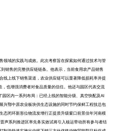
售领域的实践与成效。此次考察旨在探索如何通过技术与管
加工到销售的完整供应链链条。他表示，当前食用农产品销售
合线上线下销售渠道，农业供应链可以显著降低损耗率并提
溯性，也增强消费者对食品质量的信任。他还与园区代表交流
了园区内一系列布局：已经上线的智能分级、真空快配及AI
展兴鄂中原农业板块供生态设施的同时节约保鲜工程技总包
生态闭环新形位物流发增行正提质升级窗口前景佳年河南模
破晋声系列推进区率先务实效试将引入核运带动所有参与者结
打制并快速实施出由线下销三方伙伴格动物贸能型目标促成