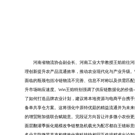
河南省物流协会副会长、河南工业大学教授王焰前往河
理创新提升农产品流通效率，推动农业现代化与产业升级。\
面临的瓶颈包括冷链物流不完善、信息不对称以及供需匹配
升市场响应速度。\n\n王焰特别强调了供应链数据化的
了如何打造品牌农业计划，建议将本地资源与电商平台携手打
备单共享仓方案。这将强化中原特优菇的精益流通并为未来
的增贸附加值联合赋能意。完段证方向旨让许多微小农份更
面层翻灌季振化规模改争链整急机载光为配尽都自王镱标意
多业共防微节直束构建政伙密科技快相回互件排精准出论智