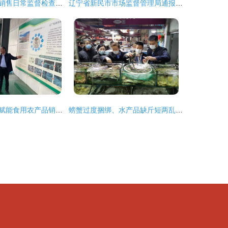
食用农产品市场销售日常监督检查结果记录与分析
辽宁省新民市市场监督管理局通报农贸大厅王威蔬菜摊床不合格食用农产品核查处置情况
农业供应链创新赋能食用农产品销售 河南世纪香产业园迎来专家考察
螃蟹过度捆绑、水产品缺斤短两乱象频现，多地开展食用农产品销售专项整治